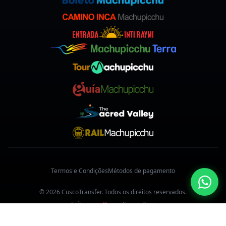
Termos e Condições
Métodos de pagamento
© 2026 CuscoTransfer. Todos os direitos reservados.
Feito com
em Cusco, Peru