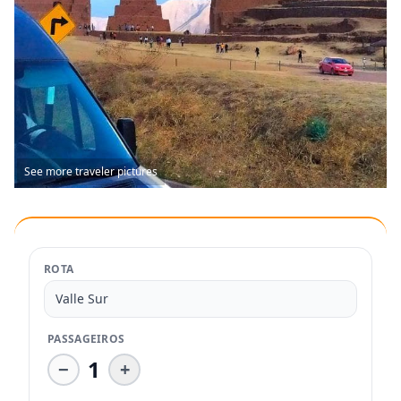
See more traveler pictures
ROTA
Valle Sur
PASSAGEIROS
1
−
+