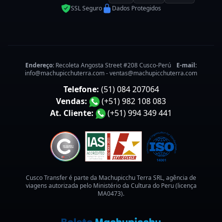
SSL Seguro
Dados Protegidos
Endereço:
Recoleta Angosta Street #208 Cusco-Perú
E-mail:
info@machupicchuterra.com
-
ventas@machupicchuterra.com
Telefone:
(51) 084 207064
Vendas:
(+51) 982 108 083
At. Cliente:
(+51) 994 349 441
Cusco Transfer é parte da Machupicchu Terra SRL, agência de
viagens autorizada pelo Ministério da Cultura do Peru (licença
MA0473).