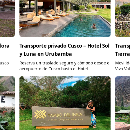
lora
Transporte privado Cusco – Hotel Sol
Trans
y Luna en Urubamba
Tierr
Cusco
Reserva un traslado seguro y cómodo desde el
Movilid
.
aeropuerto de Cusco hasta el Hotel...
Viva Va