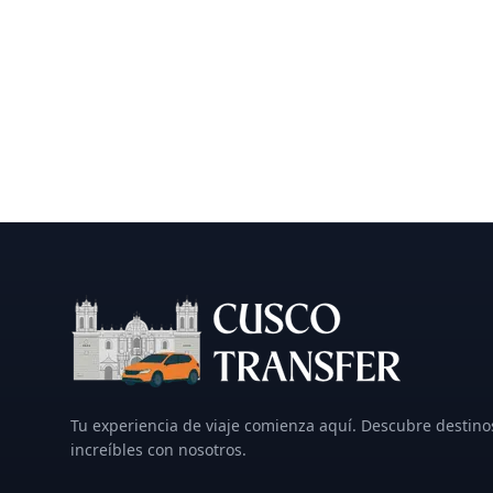
Tu experiencia de viaje comienza aquí. Descubre destino
increíbles con nosotros.