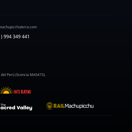
machupicchuterra.com
1) 994 349 441
 del Perú (licencia MA0473).