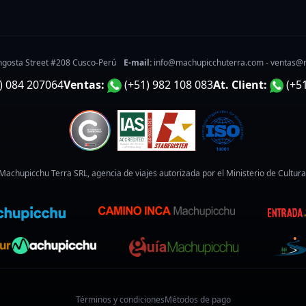
ngosta Street #208 Cusco-Perú
E-mail:
info@machupicchuterra.com
-
ventas@
) 084 207064
Ventas:
(+51) 982 108 083
At. Client:
(+5
Machupicchu Terra SRL, agencia de viajes autorizada por el Ministerio de Cultura
Términos y condiciones
Métodos de pago