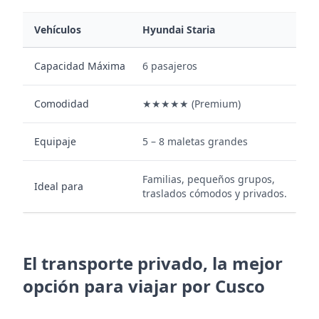
Vehículos
Hyundai Staria
Mi
Capacidad Máxima
6 pasajeros
12
Comodidad
★★★★★ (Premium)
★★
Equipaje
5 – 8 maletas grandes
12
Familias, pequeños grupos,
Gr
Ideal para
traslados cómodos y privados.
o v
El transporte privado, la mejor
opción para viajar por Cusco