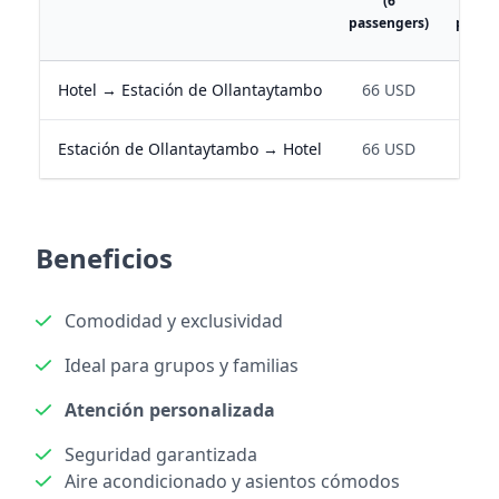
(6
(1
passengers)
pasaje
Hotel → Estación de Ollantaytambo
66 USD
89 U
Estación de Ollantaytambo → Hotel
66 USD
89 U
Beneficios
Comodidad y exclusividad
Ideal para grupos y familias
Atención personalizada
Seguridad garantizada
Aire acondicionado y asientos cómodos