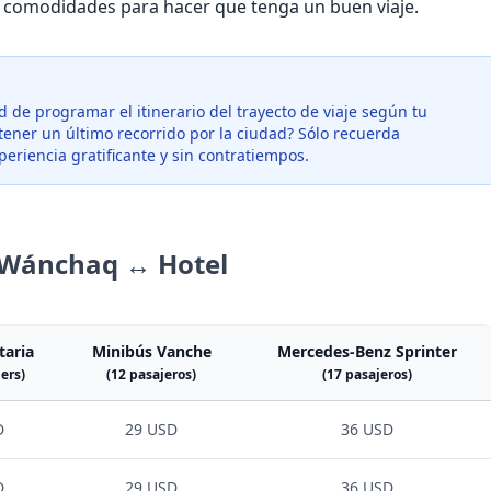
 comodidades para hacer que tenga un buen viaje.
ad de programar el itinerario del trayecto de viaje según tu
ener un último recorrido por la ciudad? Sólo recuerda
eriencia gratificante y sin contratiempos.
e Wánchaq ↔ Hotel
taria
Minibús Vanche
Mercedes-Benz Sprinter
ers)
(12 pasajeros)
(17 pasajeros)
D
29 USD
36 USD
D
29 USD
36 USD