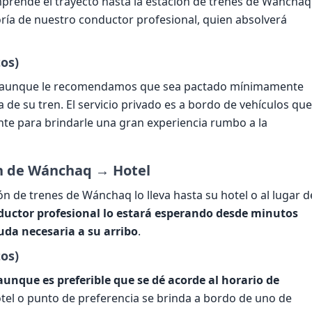
prende el trayecto hasta la estación de trenes de Wánchaq
ía de nuestro conductor profesional, quien absolverá
os)
cia, aunque le recomendamos que sea pactado mínimamente
 de su tren. El servicio privado es a bordo de vehículos que
nte para brindarle una gran experiencia rumbo a la
ón de Wánchaq → Hotel
ón de trenes de Wánchaq lo lleva hasta su hotel o al lugar d
uctor profesional lo estará esperando desde minutos
uda necesaria a su arribo
.
os)
 aunque es preferible que se dé acorde al horario de
hotel o punto de preferencia se brinda a bordo de uno de