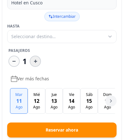
Hotel en Cusco
Intercambiar
HASTA
Seleccionar destino…
PASAJEROS
1
−
+
Ver más fechas
Mar
Mié
Jue
Vie
Sáb
Dom
Lun
11
12
13
14
15
16
17
Ago
Ago
Ago
Ago
Ago
Ago
Ago
Reservar ahora