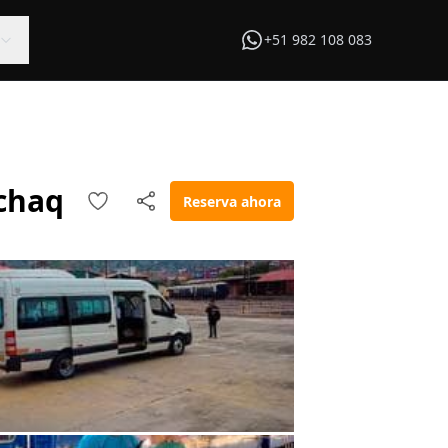
+51 982 108 083
nchaq
Reserva ahora